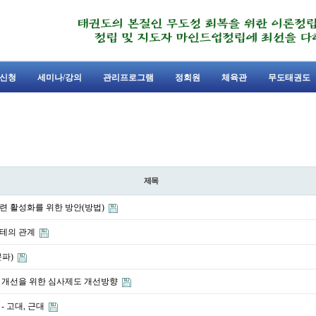
신청
세미나/강의
관리프로그램
정회원
체육관
무도태권도
제목
련 활성화를 위한 방안(방법)
테의 관계
문파)
 개선을 위한 심사제도 개선방향
- 고대, 근대