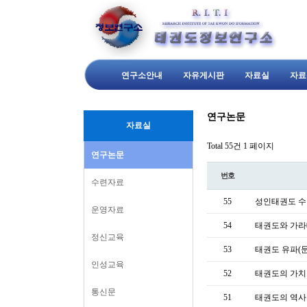
연구소안내
자유게시판
자료실
자료
연구논문
자료실
Total 55건
1 페이지
연구논문
번호
수련자료
55
성인태권도 수
운영자료
54
태권도와 가라
정신교육
53
태권도 유파(
인성교육
52
태권도의 가치
통신문
51
태권도의 역사 