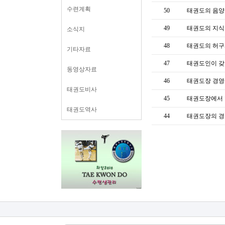
수련계획
50
태권도의 음
49
태권도의 지식
소식지
48
태권도의 허구
기타자료
47
태권도인이 갖
동영상자료
46
태권도장 경영
태권도비사
45
태권도장에서 
태권도역사
44
태권도장의 경