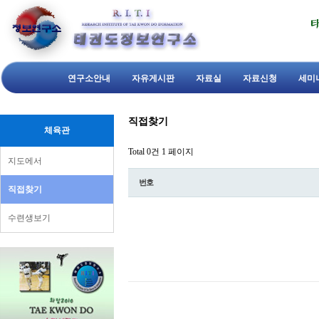
연구소안내
자유게시판
자료실
자료신청
세미
직접찾기
체육관
Total 0건
1 페이지
지도에서
번호
직접찾기
수련생보기