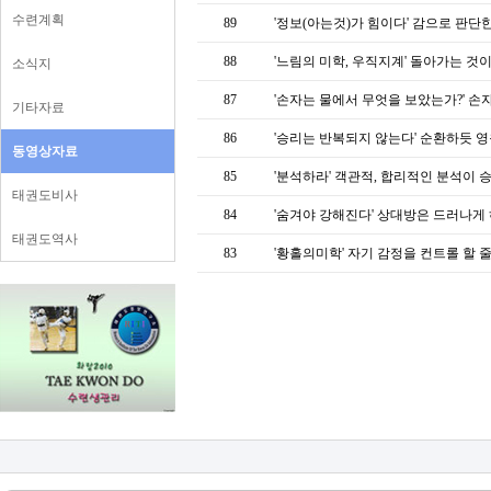
수련계획
89
'정보(아는것)가 힘이다' 감으로 판단
88
'느림의 미학, 우직지계' 돌아가는 것이
소식지
87
'손자는 물에서 무엇을 보았는가?' 손
기타자료
86
'승리는 반복되지 않는다' 순환하듯 영
동영상자료
85
'분석하라' 객관적, 합리적인 분석이 
태권도비사
84
'숨겨야 강해진다' 상대방은 드러나게 
태권도역사
83
'황홀의미학' 자기 감정을 컨트롤 할 줄