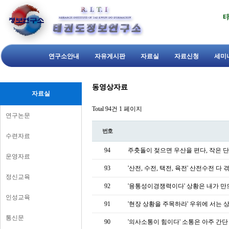
연구소안내
자유게시판
자료실
자료신청
세미
동영상자료
자료실
Total 94건
1 페이지
연구논문
번호
수련자료
94
주춧돌이 젖으면 우산을 편다, 작은 단
운영자료
93
'산전, 수전, 택전, 육전' 산전수전 다
정신교육
92
'융통성이경쟁력이다' 상황은 내가 만드
인성교육
91
'현장 상황을 주목하라' 우위에 서는 
통신문
90
'의사소통이 힘이다' 소통은 아주 간단